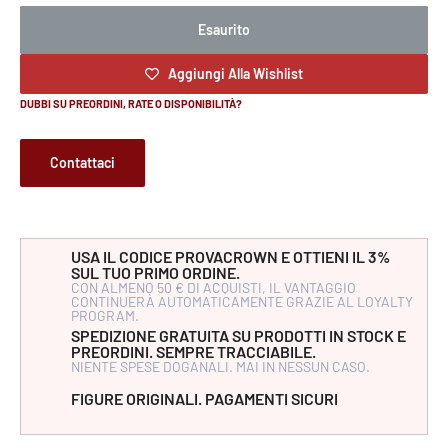
Esaurito
Aggiungi Alla Wishlist
DUBBI SU PREORDINI, RATE O DISPONIBILITÀ?
Contattaci
USA IL CODICE PROVACROWN E OTTIENI IL 3%
SUL TUO PRIMO ORDINE.
CON ALMENO 50 € DI ACQUISTI, IL VANTAGGIO
CONTINUERÀ AUTOMATICAMENTE GRAZIE AL LOYALTY
PROGRAM.
SPEDIZIONE GRATUITA SU PRODOTTI IN STOCK E
PREORDINI. SEMPRE TRACCIABILE.
NIENTE SPESE DOGANALI. MAI IN NESSUN CASO.
FIGURE ORIGINALI. PAGAMENTI SICURI