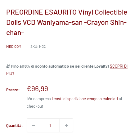
PREORDINE ESAURITO Vinyl Collectible
Dolls VCD Waniyama-san -Crayon Shin-
chan-
MEDICOM
SKU:
NG2
🎁
Fino all’8% di sconto automatico se sei cliente Loyalty!
SCOPRI DI
PIU'!
Prezzo
€96,99
Prezzo:
scontato
IVA compresa
I costi di spedizione vengono calcolati
al
checkout
Quantità: