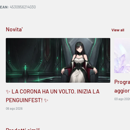
EAN:
4530956214030
Novita'
View all
Progr
aggior
✨ LA CORONA HA UN VOLTO. INIZIA LA
PENGUINFEST! ✨
03 ago 202
06 ago 2026