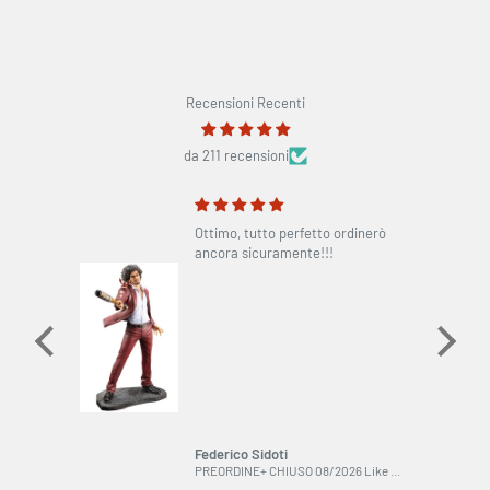
Recensioni Recenti
da 211 recensioni
to
Ottimo, tutto perfetto ordinerò
ome da
ancora sicuramente!!!
o in
dinare
Federico Sidoti
SU ORDINAZIONE Character Vocal Series 01 Nendoroid Action Figure Hatsune Miku: Maneki Miku Ver. 10 cm ESAURITO
PREORDINE+ CHIUSO 08/2026 Like a Dragon PVC Statue 1/6 Ichiban Kasuga 33 cm