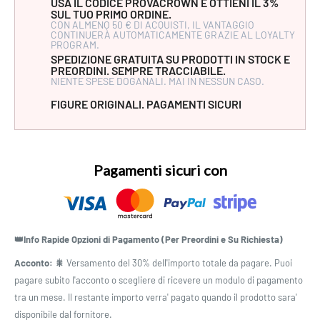
USA IL CODICE PROVACROWN E OTTIENI IL 3%
SUL TUO PRIMO ORDINE.
CON ALMENO 50 € DI ACQUISTI, IL VANTAGGIO
CONTINUERÀ AUTOMATICAMENTE GRAZIE AL LOYALTY
PROGRAM.
SPEDIZIONE GRATUITA SU PRODOTTI IN STOCK E
PREORDINI. SEMPRE TRACCIABILE.
NIENTE SPESE DOGANALI. MAI IN NESSUN CASO.
FIGURE ORIGINALI. PAGAMENTI SICURI
Pagamenti sicuri con
👑Info Rapide Opzioni di Pagamento (Per Preordini e Su Richiesta)
Acconto: 🎇
Versamento del 30% dell'importo totale da pagare. Puoi
pagare subito l'acconto o scegliere di ricevere un modulo di pagamento
tra un mese. Il restante importo verra' pagato quando il prodotto sara'
disponibile dal fornitore.