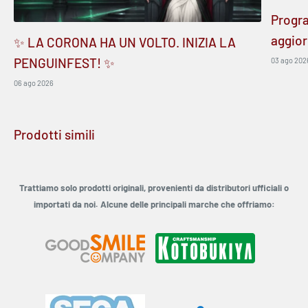
Progr
aggior
✨ LA CORONA HA UN VOLTO. INIZIA LA
PENGUINFEST! ✨
03 ago 202
06 ago 2026
Prodotti simili
Trattiamo solo prodotti originali, provenienti da distributori ufficiali o
importati da noi. Alcune delle principali marche che offriamo: