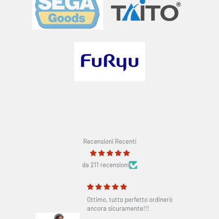
Recensioni Recenti
da 211 recensioni
to
Ottimo, tutto perfetto ordinerò
ome da
ancora sicuramente!!!
o in