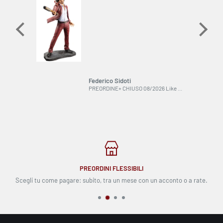
dinare
Federico Sidoti
SU ORDINAZIONE Character Vocal Series 01 Nendoroid Action Figure Hatsune Miku: Maneki Miku Ver. 10 cm ESAURITO
PREORDINE+ CHIUSO 08/2026 Like a Dragon PVC Statue 1/6 Ichiban Kasuga 33 cm
PREORDINI FLESSIBILI
Scegli tu come pagare: subito, tra un mese con un acconto o a rate.