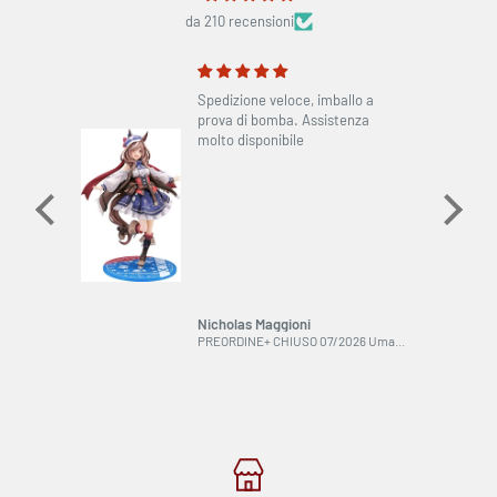
da 210 recensioni
inerò
Spedizione veloce, imballo a
prova di bomba. Assistenza
molto disponibile
Nicholas Maggioni
PREORDINE+ CHIUSO 08/2026 Like a Dragon PVC Statue 1/6 Ichiban Kasuga 33 cm
PREORDINE+ CHIUSO 07/2026 Uma Musume Pretty Derby PVC Statue 1/7 Matikanetannhauser 26 cm