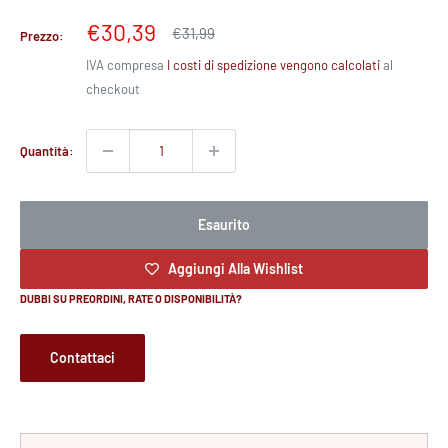
Prezzo
€30,39
Prezzo
€31,99
Prezzo:
scontato
IVA compresa
I costi di spedizione vengono calcolati
al
checkout
Quantità:
Esaurito
Aggiungi Alla Wishlist
DUBBI SU PREORDINI, RATE O DISPONIBILITÀ?
Contattaci