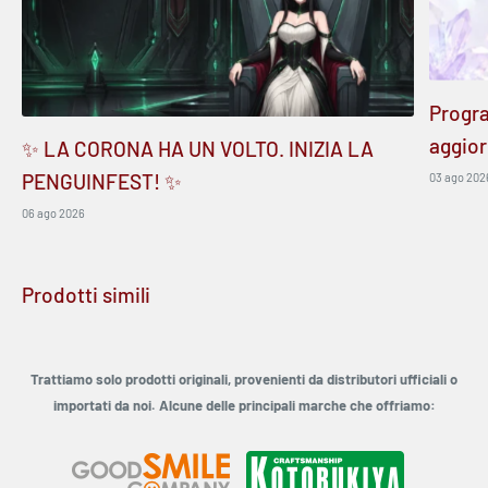
Progr
aggior
✨ LA CORONA HA UN VOLTO. INIZIA LA
PENGUINFEST! ✨
03 ago 202
06 ago 2026
Prodotti simili
Trattiamo solo prodotti originali, provenienti da distributori ufficiali o
importati da noi. Alcune delle principali marche che offriamo: