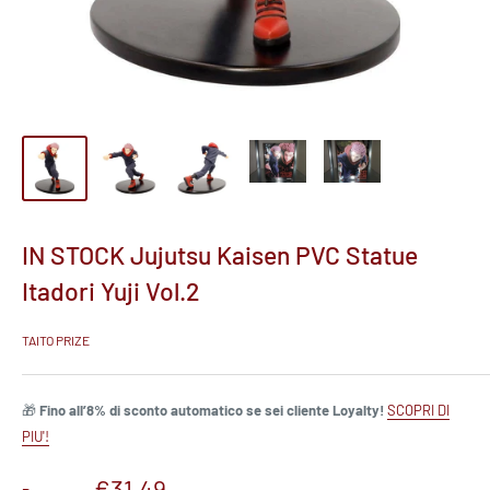
IN STOCK Jujutsu Kaisen PVC Statue
Itadori Yuji Vol.2
TAITO PRIZE
🎁
Fino all’8% di sconto automatico se sei cliente Loyalty!
SCOPRI DI
PIU'!
Prezzo
€31,49