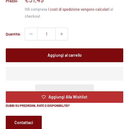
Prezzo:
scontato
IVA compresa
I costi di spedizione vengono calcolati
al
checkout
Quantità:
Aggiungi al carrello
Aggiungi Alla Wishlist
DUBBI SU PREORDINI, RATE O DISPONIBILITÀ?
Contattaci