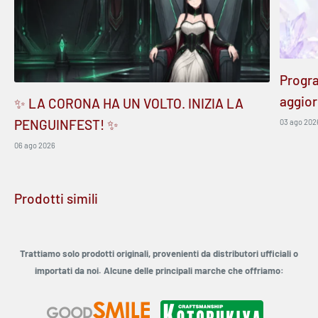
Progr
aggior
✨ LA CORONA HA UN VOLTO. INIZIA LA
PENGUINFEST! ✨
03 ago 202
06 ago 2026
Prodotti simili
Trattiamo solo prodotti originali, provenienti da distributori ufficiali o
importati da noi. Alcune delle principali marche che offriamo: