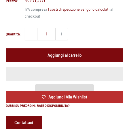
Prezzo:
scontato
IVA compresa
I costi di spedizione vengono calcolati
al
checkout
Quantità:
Aggiungi al carrello
Aggiungi Alla Wishlist
DUBBI SU PREORDINI, RATE O DISPONIBILITÀ?
Contattaci